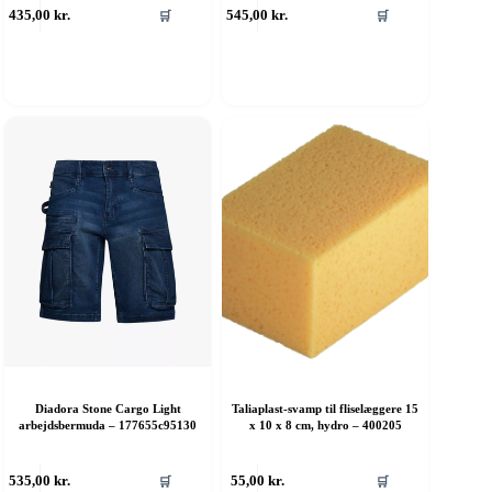
435,00
kr.
545,00
kr.
🛒
🛒
Diadora Stone Cargo Light
Taliaplast-svamp til fliselæggere 15
arbejdsbermuda – 177655c95130
x 10 x 8 cm, hydro – 400205
ette
535,00
kr.
55,00
kr.
🛒
🛒
are