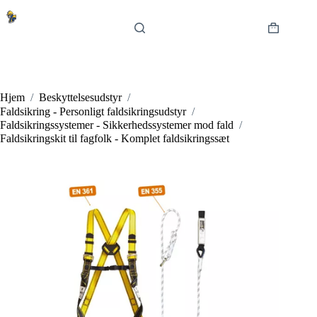
Fortsæt
til
indhold
Indkøbsku
Hjem
/
Beskyttelsesudstyr
/
Faldsikring - Personligt faldsikringsudstyr
/
Faldsikringssystemer - Sikkerhedssystemer mod fald
/
Faldsikringskit til fagfolk - Komplet faldsikringssæt