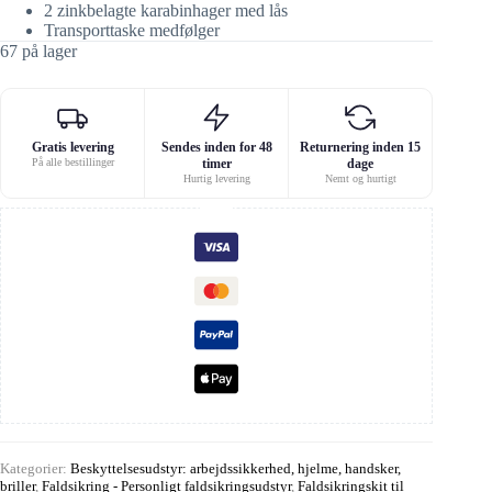
2 zinkbelagte karabinhager med lås
Transporttaske medfølger
67 på lager
Gratis levering
Sendes inden for 48
Returnering inden 15
På alle bestillinger
timer
dage
Hurtig levering
Nemt og hurtigt
Kategorier:
Beskyttelsesudstyr: arbejdssikkerhed, hjelme, handsker,
briller
,
Faldsikring - Personligt faldsikringsudstyr
,
Faldsikringskit til