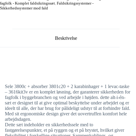
fagfolk - Komplet faldsikringssæt
,
Faldsikringssystemer -
Sikkerhedssystemer mod fald
Beskrivelse
Sele 3800c + absorber 3801c20 + 2 karabinhager + 1 levac-taske
– 3616kit3v er en komplet løsning, der garanterer sikkerheden for
fagfolk i byggebranchen og ved arbejde i højden. dette alt-i-én-
sæt er designet til at give optimal beskyttelse under arbejdet og er
ideelt til alle, der har brug for pålideligt udstyr til at forhindre fald.
Med sit ergonomiske design giver det uovertruffen komfort hele
arbejdsdagen.
Dette sæt indeholder en sikkerhedssele med to
fastgørelsespunkter, et på ryggen og et på brystet, hvilket giver
fleksibilitet i forskellige situationer. Sammenkoblings- og