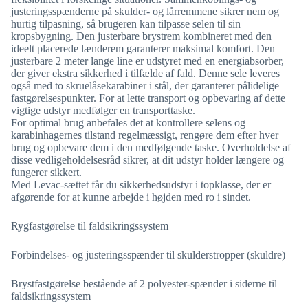
justeringsspænderne på skulder- og lårremmene sikrer nem og
hurtig tilpasning, så brugeren kan tilpasse selen til sin
kropsbygning. Den justerbare brystrem kombineret med den
ideelt placerede lænderem garanterer maksimal komfort. Den
justerbare 2 meter lange line er udstyret med en energiabsorber,
der giver ekstra sikkerhed i tilfælde af fald. Denne sele leveres
også med to skruelåsekarabiner i stål, der garanterer pålidelige
fastgørelsespunkter. For at lette transport og opbevaring af dette
vigtige udstyr medfølger en transporttaske.
For optimal brug anbefales det at kontrollere selens og
karabinhagernes tilstand regelmæssigt, rengøre dem efter hver
brug og opbevare dem i den medfølgende taske. Overholdelse af
disse vedligeholdelsesråd sikrer, at dit udstyr holder længere og
fungerer sikkert.
Med Levac-sættet får du sikkerhedsudstyr i topklasse, der er
afgørende for at kunne arbejde i højden med ro i sindet.
Rygfastgørelse til faldsikringssystem
Forbindelses- og justeringsspænder til skulderstropper (skuldre)
Brystfastgørelse bestående af 2 polyester-spænder i siderne til
faldsikringssystem