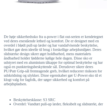
De høje sikkerhedssko fra u-power i flat out-serien er kendetegnet
ved deres enestående lethed og komfort. De er designet med en
overdel i blødt pull-up læder og har vandafvisende beskyttelse,
hvilket gør dem ideelle til brug i forskellige arbejdsmiljøer. Deres
slidstærke design sikrer øget holdbarhed, mens materialets
åndbarhed holder fødderne kølige hele dagen. Disse sko er
udstyret med en aluminium tåkappe for optimal beskyttelse og har
også en punkteringsbeskyttende sål. Derudover sikrer deres
PU/Putr Grip-sål fremragende greb, hvilket reducerer risikoen for
udskridning og ulykker. Disse egenskaber gør U-Power-sko til et
klogt valg for fagfolk, der søger sikkerhed og komfort på
arbejdspladsen.
Beskyttelsesklasse: S3 SRC
Overdel: Vandtæt pull-up læder, fleksibelt og slidstærkt, der