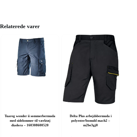
Relaterede varer
Tuareg wonder ii sommerbermuda
Delta Plus arbejdsbermuda i
med sidelommer til værktøj
polyester/bomuld mach2 –
diadora – 160308600520
m2be3gj0
ette
Dette