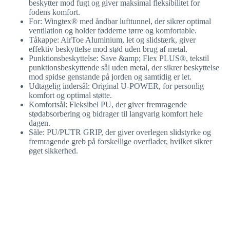
beskytter mod fugt og giver maksimal fleksibilitet for
fodens komfort.
For: Wingtex® med åndbar lufttunnel, der sikrer optimal
ventilation og holder fødderne tørre og komfortable.
Tåkappe: AirToe Aluminium, let og slidstærk, giver
effektiv beskyttelse mod stød uden brug af metal.
Punktionsbeskyttelse: Save &amp; Flex PLUS®, tekstil
punktionsbeskyttende sål uden metal, der sikrer beskyttelse
mod spidse genstande på jorden og samtidig er let.
Udtagelig indersål: Original U-POWER, for personlig
komfort og optimal støtte.
Komfortsål: Fleksibel PU, der giver fremragende
stødabsorbering og bidrager til langvarig komfort hele
dagen.
Såle: PU/PUTR GRIP, der giver overlegen slidstyrke og
fremragende greb på forskellige overflader, hvilket sikrer
øget sikkerhed.