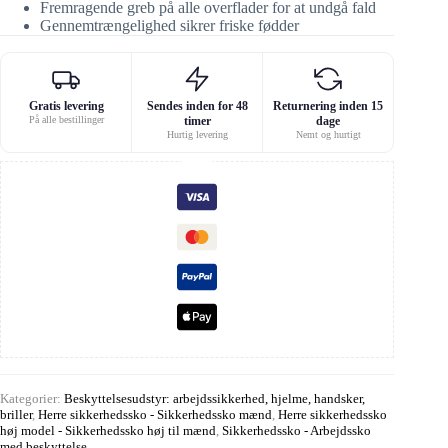
Fremragende greb på alle overflader for at undgå fald
Gennemtrængelighed sikrer friske fødder
Gratis levering
Sendes inden for 48
Returnering inden 15
På alle bestillinger
timer
dage
Hurtig levering
Nemt og hurtigt
Kategorier:
Beskyttelsesudstyr: arbejdssikkerhed, hjelme, handsker,
briller
,
Herre sikkerhedssko - Sikkerhedssko mænd
,
Herre sikkerhedssko
høj model - Sikkerhedssko høj til mænd
,
Sikkerhedssko - Arbejdssko
med beskyttelse