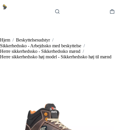
Fortsæt
til
indhold
Indkøbsku
Hjem
/
Beskyttelsesudstyr
/
Sikkerhedssko - Arbejdssko med beskyttelse
/
Herre sikkerhedssko - Sikkerhedssko mænd
/
Herre sikkerhedssko høj model - Sikkerhedssko høj til mænd