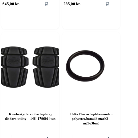
645,00
kr.
285,00
kr.
🛒
🛒
are
vare
ar
har
ere
flere
rianter.
varianter.
ulighederne
Mulighederne
an
kan
ælges
vælges
å
på
aresiden
varesiden
Knæbeskyttere til arbejdstøj
Delta Plus arbejdsbermuda i
diadora utility – 14641796014tun
polyester/bomuld mach2 –
m2be3bm0
Dette