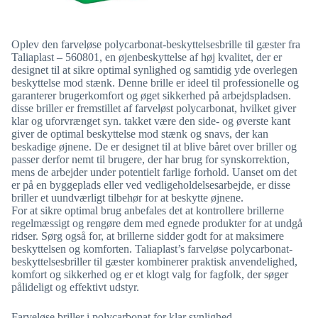
Oplev den farveløse polycarbonat-beskyttelsesbrille til gæster fra
Taliaplast – 560801, en øjenbeskyttelse af høj kvalitet, der er
designet til at sikre optimal synlighed og samtidig yde overlegen
beskyttelse mod stænk. Denne brille er ideel til professionelle og
garanterer brugerkomfort og øget sikkerhed på arbejdspladsen.
disse briller er fremstillet af farveløst polycarbonat, hvilket giver
klar og uforvrænget syn. takket være den side- og øverste kant
giver de optimal beskyttelse mod stænk og snavs, der kan
beskadige øjnene. De er designet til at blive båret over briller og
passer derfor nemt til brugere, der har brug for synskorrektion,
mens de arbejder under potentielt farlige forhold. Uanset om det
er på en byggeplads eller ved vedligeholdelsesarbejde, er disse
briller et uundværligt tilbehør for at beskytte øjnene.
For at sikre optimal brug anbefales det at kontrollere brillerne
regelmæssigt og rengøre dem med egnede produkter for at undgå
ridser. Sørg også for, at brillerne sidder godt for at maksimere
beskyttelsen og komforten. Taliaplast’s farveløse polycarbonat-
beskyttelsesbriller til gæster kombinerer praktisk anvendelighed,
komfort og sikkerhed og er et klogt valg for fagfolk, der søger
pålideligt og effektivt udstyr.
Farveløse briller i polycarbonat for klar synlighed