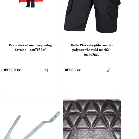
Branddæksel med vægbeslag
Delta Plus arbejdsbermuda i
farmor – cou7052af
polyester/bomuld mach2 –
m2be3gg0
Dette
1.895,00
kr.
385,00
kr.
🛒
🛒
vare
har
flere
varianter.
Mulighederne
kan
vælges
på
varesiden