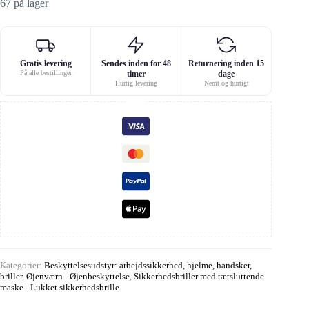
67 på lager
Gratis levering
Sendes inden for 48
Returnering inden 15
På alle bestillinger
timer
dage
Hurtig levering
Nemt og hurtigt
Kategorier:
Beskyttelsesudstyr: arbejdssikkerhed, hjelme, handsker,
briller
,
Øjenværn - Øjenbeskyttelse
,
Sikkerhedsbriller med tætsluttende
maske - Lukket sikkerhedsbrille