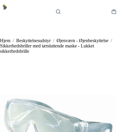
Fortsæt
til
indhold
Indkøbsku
Hjem
/
Beskyttelsesudstyr
/
Øjenværn - Øjenbeskyttelse
/
Sikkerhedsbriller med tætsluttende maske - Lukket
sikkerhedsbrille