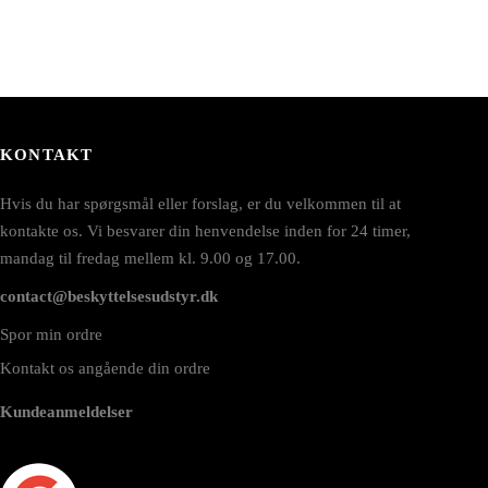
KONTAKT
Hvis du har spørgsmål eller forslag, er du velkommen til at
kontakte os. Vi besvarer din henvendelse inden for 24 timer,
mandag til fredag mellem kl. 9.00 og 17.00.
contact@beskyttelsesudstyr.dk
Spor min ordre
Kontakt os angående din ordre
Kundeanmeldelser